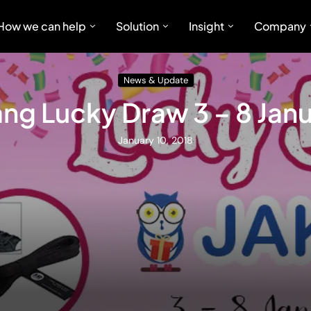
How we can help
Solution
Insight
Company
News & Update
g Lucky Draw 3 – 8 Janu
January 10, 2018