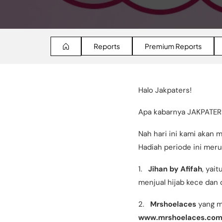
Reports
Premium Reports
Halo Jakpaters!
Apa kabarnya JAKPATER
Nah hari ini kami akan
Hadiah periode ini mer
1.
Jihan by Afifah
, yai
menjual hijab kece dan d
2.
Mrshoelaces
yang me
www.mrshoelaces.co