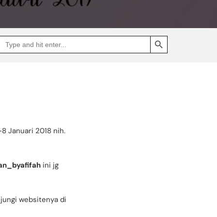
SEARCH BUTTON
Search
Go
for:
to
Jakpat
Insight
(opens
in
a
new
tab)
 Januari 2018 nih.
an_byafifah
ini jg
njungi websitenya di