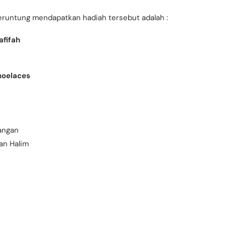
beruntung mendapatkan hadiah tersebut adalah :
afifah
hoelaces
angan
an Halim