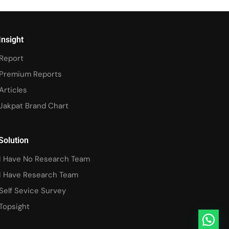
Insight
Report
Premium Reports
Articles
Jakpat Brand Chart
Solution
I Have No Research Team
I Have Research Team
Self Sevice Survey
Topsight