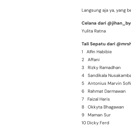
Langsung aja ya, yang 
Celana dari @jihan_by
Yulita Ratna
Tali Sepatu dari @mrs
1 Alfin Habibie
2 Affani
3 Rizky Ramadhan
4 Sandikala Nusakamb
5 Antonius Marvin Sofi
6 Rahmat Darmawan
7 Faizal Haris
8 Okkyta Bhagawan
9 Maman Sur
10 Dicky Ferd