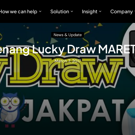
How we can help
Solution
Insight
Company
News & Update
nang Lucky Draw MARET
March 7, 2017