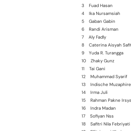
3 Fuad Hasan
4 Ika Nursamsiah
5 Gaban Gabin
6 Randi Arisman
7 Aly Fadly
8 Caterina Aisyah Safit
9 Yuda R. Turangga
10 Zhaky Gunz
11 Tai Gani
12 Muhammad Syarif
13 Indische Muzaphir
14 Irma Juli
15 Rahman Pakne Irsy
16 Indra Madan
17 Sofiyan Nss
18 Safitri Nila Febriyati