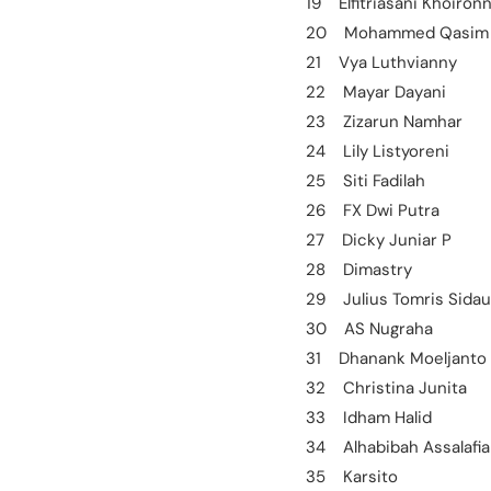
19 Elfitriasani Khoironn
20 Mohammed Qasim A
21 Vya Luthvianny
22 Mayar Dayani
23 Zizarun Namhar
24 Lily Listyoreni
25 Siti Fadilah
26 FX Dwi Putra
27 Dicky Juniar P
28 Dimastry
29 Julius Tomris Sidau
30 AS Nugraha
31 Dhanank Moeljanto 
32 Christina Junita
33 Idham Halid
34 Alhabibah Assalafi
35 Karsito