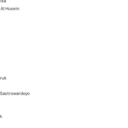
isa
l Husein
ruk
Sastrowardoyo
ah