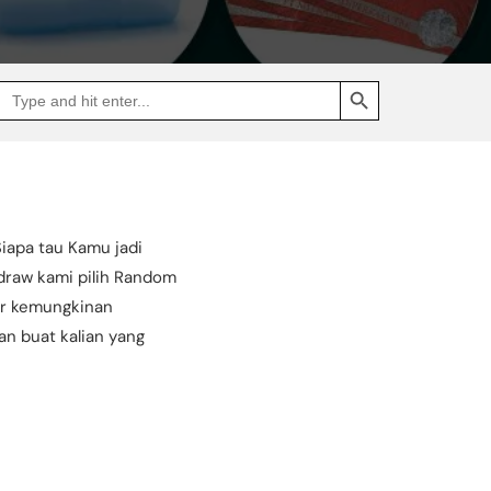
SEARCH BUTTON
Search
Go
for:
to
Jakpat
Insight
(opens
in
a
new
tab)
iapa tau Kamu jadi
 draw kami pilih Random
ar kemungkinan
n buat kalian yang