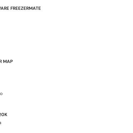
ARE FREEZERMATE
ER MAP
so
A 20K
a