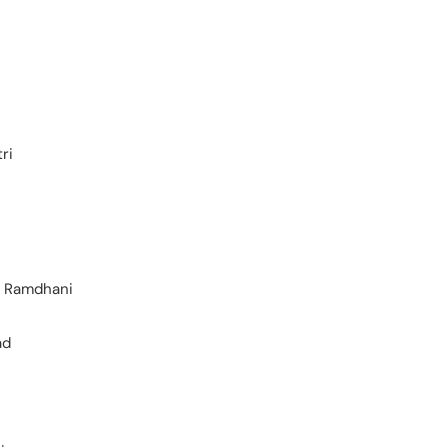
ri
e Ramdhani
ad