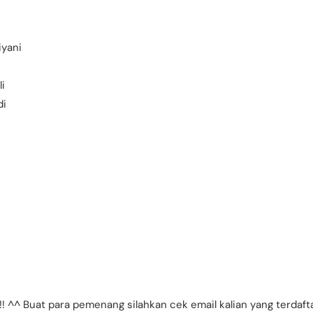
iyani
i
di
 !! ^^ Buat para pemenang silahkan cek email kalian yang terdaf