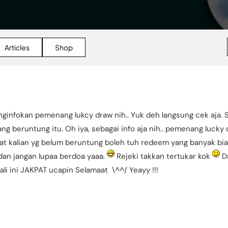
Articles
Shop
ginfokan pemenang lukcy draw nih.. Yuk deh langsung cek aja. S
ng beruntung itu. Oh iya, sebagai info aja nih.. pemenang lucky
at kalian yg belum beruntung boleh tuh redeem yang banyak bi
dan jangan lupaa berdoa yaaa.
Rejeki takkan tertukar kok
Da
li ini JAKPAT ucapin Selamaat \^^/ Yeayy !!!
ER