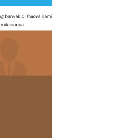
ng banyak di
follow
! Kami
enilaiannya: