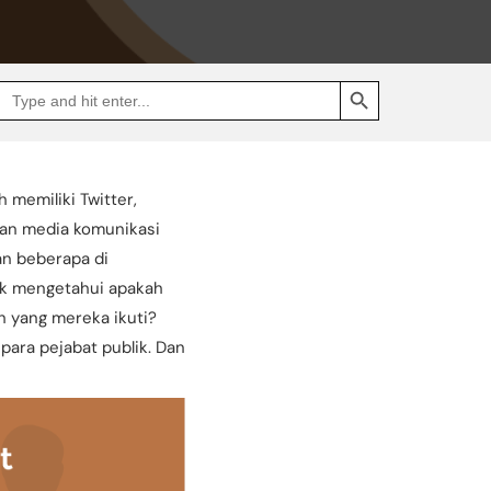
SEARCH BUTTON
Search
Go
for:
to
Jakpat
Insight
(opens
in
a
 memiliki Twitter,
new
tab)
ikan media komunikasi
an beberapa di
tuk mengetahui apakah
ah yang mereka ikuti?
para pejabat publik. Dan