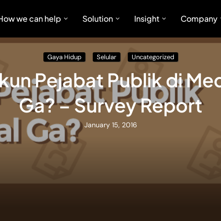
How we can help
Solution
Insight
Company
Gaya Hidup
Selular
Uncategorized
kun Pejabat Publik di Med
Ga? – Survey Report
January 15, 2016