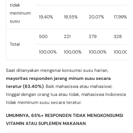
tidak
meminum
19,40%
18,55%
20,07%
17,99%
susu
500
221
279
328
Total
100,00%
100,00%
100,00%
100,00%
Saat ditanyakan mengenai konsumsi susu harian,
mayoritas responden jarang minum susu secara
teratur (63.40%)
. Baik mahasiswa atau mahasiswi,
tinggal dengan orang tua atau tidak, mahasiswa Indonesia
tidak meminum susu secara teratur.
UMUMNYA, 65%+ RESPONDEN TIDAK MENGKONSUMSI
VITAMIN ATAU SUPLEMEN MAKANAN