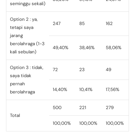
seminggu sekali)
Option 2 : ya,
247
85
162
tetapi saya
jarang
berolahraga (1-3
49,40%
38,46%
58,06%
kali sebulan)
Option 3 : tidak,
72
23
49
saya tidak
pernah
14,40%
10,41%
17,56%
berolahraga
500
221
279
Total
100,00%
100,00%
100,00%