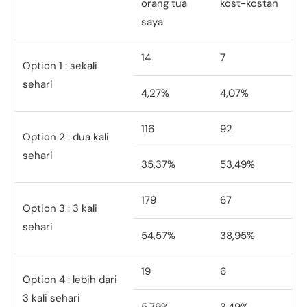
orang tua
kost-kostan
saya
14
7
Option 1 : sekali
sehari
4,27%
4,07%
116
92
Option 2 : dua kali
sehari
35,37%
53,49%
179
67
Option 3 : 3 kali
sehari
54,57%
38,95%
19
6
Option 4 : lebih dari
3 kali sehari
5,79%
3,49%