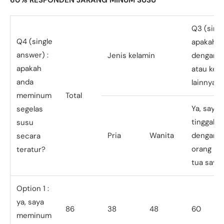
Q3 (singl
Q4 (single
apakah a
answer) :
Jenis kelamin
dengan o
apakah
atau kelu
anda
lainnya?
meminum
Total
Ya, saya
segelas
tinggal
susu
Pria
Wanita
dengan
secara
orang
teratur?
tua saya
Option 1 :
ya, saya
86
38
48
60
meminum