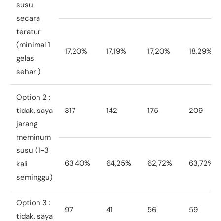
susu
secara
teratur
(minimal 1
17,20%
17,19%
17,20%
18,29%
gelas
sehari)
Option 2 :
tidak, saya
317
142
175
209
jarang
meminum
susu (1-3
63,40%
64,25%
62,72%
63,72%
kali
seminggu)
Option 3 :
97
41
56
59
tidak, saya