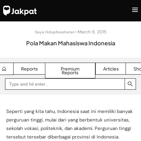
–
March 9, 2015
Gaya Hidup
Kesehatan
Pola Makan Mahasiswa Indonesia
Reports
Premium
Articles
Sh
Reports
SEARCH BUTTON
Search
Go
for:
to
Jakpat
Insight
(opens
in
a
Seperti yang kita tahu, Indonesia saat ini memiliki banyak
new
tab)
perguruan tinggi, mulai dari yang berbentuk universitas,
sekolah vokasi, politeknik, dan akademi. Perguruan tinggi
tersebut tersebar diberbagai provinsi di Indonesia.