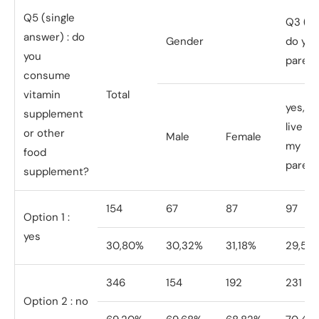
Q5 (single
Q3 (si
answer) : do
Gender
do you
you
parent
consume
vitamin
Total
yes, i
supplement
live wi
or other
Male
Female
my
food
paren
supplement?
154
67
87
97
Option 1 :
yes
30,80%
30,32%
31,18%
29,57
346
154
192
231
Option 2 : no