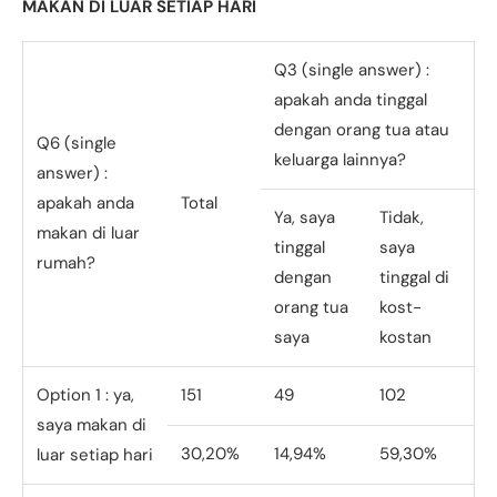
MAKAN DI LUAR SETIAP HARI
Q3 (single answer) :
apakah anda tinggal
dengan orang tua atau
Q6 (single
keluarga lainnya?
answer) :
apakah anda
Total
Ya, saya
Tidak,
makan di luar
tinggal
saya
rumah?
dengan
tinggal di
orang tua
kost-
saya
kostan
Option 1 : ya,
151
49
102
saya makan di
30,20%
14,94%
59,30%
luar setiap hari