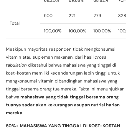
69,20%
69,68%
68,82%
70,43
500
221
279
328
Total
100,00%
100,00%
100,00%
100,0
Meskipun mayoritas responden tidak mengkonsumsi
vitamin atau suplemen makanan, dari hasil
cross
tabulation
diketahui bahwa mahasiswa yang tinggal di
kost-kostan memiliki kecenderungan lebih tinggi untuk
mengkonsumsi vitamin dibandingkan mahasiswa yang
tinggal bersama orang tua mereka. Fakta ini menunjukkan
bahwa
mahasiswa yang tidak tinggal bersama orang
tuanya sadar akan kekurangan asupan nutrisi harian
mereka
.
50%+ MAHASISWA YANG TINGGAL DI KOST-KOSTAN