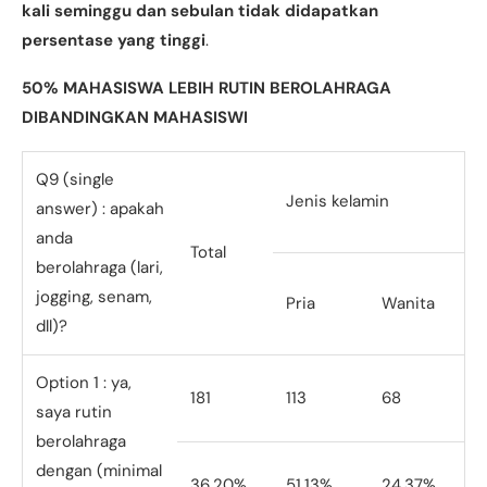
kali seminggu dan sebulan tidak didapatkan
persentase yang tinggi
.
50% MAHASISWA LEBIH RUTIN BEROLAHRAGA
DIBANDINGKAN MAHASISWI
Q9 (single
Jenis kelamin
answer) : apakah
anda
Total
berolahraga (lari,
jogging, senam,
Pria
Wanita
dll)?
Option 1 : ya,
181
113
68
saya rutin
berolahraga
dengan (minimal
36,20%
51,13%
24,37%