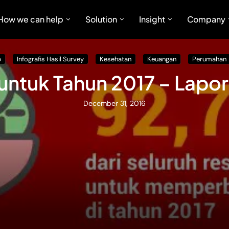
How we can help
Solution
Insight
Company
p
Infografis Hasil Survey
Kesehatan
Keuangan
Perumahan
 untuk Tahun 2017 – Lapor
December 31, 2016