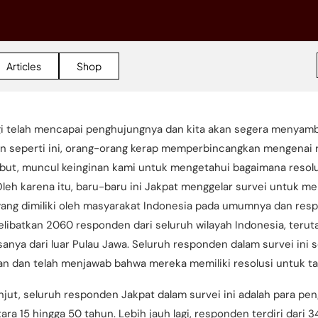
Articles
Shop
gi telah mencapai penghujungnya dan kita akan segera menyamb
 seperti ini, orang-orang kerap memperbincangkan mengenai r
sebut, muncul keinginan kami untuk mengetahui bagaimana resol
leh karena itu, baru-baru ini Jakpat menggelar survei untuk mel
yang dimiliki oleh masyarakat Indonesia pada umumnya dan res
elibatkan 2060 responden dari seluruh wilayah Indonesia, teru
nya dari luar Pulau Jawa. Seluruh responden dalam survei ini 
an dan telah menjawab bahwa mereka memiliki resolusi untuk ta
anjut, seluruh responden Jakpat dalam survei ini adalah para p
ara 15 hingga 50 tahun. Lebih jauh lagi, responden terdiri dari 