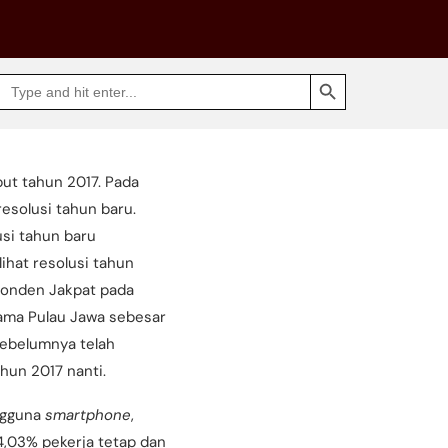
SEARCH BUTTON
Search
Go
for:
to
Jakpat
Insight
(opens
in
a
ut tahun 2017. Pada
new
tab)
esolusi tahun baru.
usi tahun baru
ihat resolusi tahun
ponden Jakpat pada
tama Pulau Jawa sebesar
sebelumnya telah
hun 2017 nanti.
engguna
smartphone
,
34,03% pekerja tetap dan