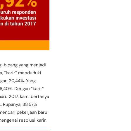
ng-bidang yang menjadi
a, “karir” menduduki
ngan 20,44%. Yang
8,40%. Dengan “karir”
baru 2017, kami bertanya
s. Rupanya, 38,57%
mencari pekerjaan baru
engenai resolusi karir.