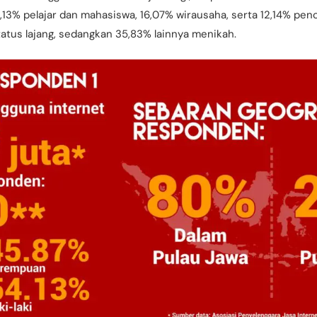
,13% pelajar dan mahasiswa, 16,07% wirausaha, serta 12,14% penc
atus lajang, sedangkan 35,83% lainnya menikah.